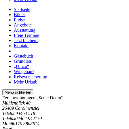
Startseite
Bilder
Preise
Angebote
Ausstattung
Freie Termine
Jetzt buchen!
Kontakt
Gästebuch
Grundriss
„Umzu“
Wo genau?
Reiseversicherung
Mehr Urlaub
Menü schließen
Ferienwohnungen „Seute Deern“
Mühlenblick 40
26409 Carolinensiel
Telefon
04464 518
Telefax
04464 942170
Mobil
0170 3808614
Email