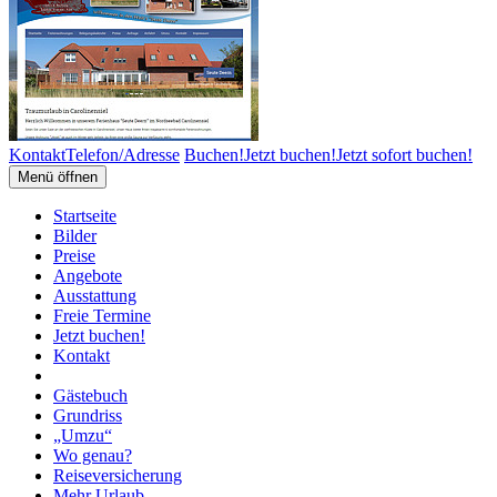
Kontakt
Telefon/Adresse
Buchen!
Jetzt buchen!
Jetzt sofort buchen!
Menü öffnen
Startseite
Bilder
Preise
Angebote
Ausstattung
Freie Termine
Jetzt buchen!
Kontakt
Gästebuch
Grundriss
„Umzu“
Wo genau?
Reiseversicherung
Mehr Urlaub