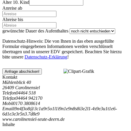
Alter 10. Kind
Anreise ab
Abreise bis
gewünschte Dauer des Aufenthaltes
Datenschutz-Hinweis: Die von Ihnen in das eben ausgefüllte
Formular eingegebenen Informationen werden verschlüsselt
übertragen und in unserer EDV gespeichert. Beachten Sie hierzu
bitte unsere
Datenschutz-Erklärung
!
Anfrage abschicken!
Kontakt
Mühlenblick 40
26409 Carolinensiel
Telefon
04464 518
Telefax
04464 942170
Mobil
0170 3808614
Email
i
9
n
4
f
3
o
8
@
3
c
1
a
9
r
5
o
1
l
1
i
9
n
1
e
9
n
8
s
8
i
3
e
2
l
1
-
4
s
9
e
3
u
1
t
1
e
6
-
6
d
1
e
3
e
3
r
5
n
3
.
7
d
8
e
9
www.carolinensiel-seute-deern.de
Inhalte