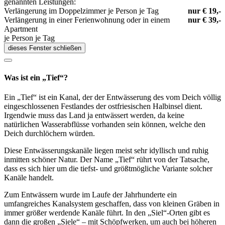
genannten Leistungen:
Verlängerung im Doppelzimmer je Person je Tag
nur € 19,-
Verlängerung in einer Ferienwohnung oder in einem
nur € 39,-
Apartment
je Person je Tag
dieses Fenster schließen
Was ist ein „Tief“?
Ein „Tief“ ist ein Kanal, der der Entwässerung des vom Deich völlig
eingeschlossenen Festlandes der ostfriesischen Halbinsel dient.
Irgendwie muss das Land ja entwässert werden, da keine
natürlichen Wasserabflüsse vorhanden sein können, welche den
Deich durchlöchern würden.
Diese Entwässerungskanäle liegen meist sehr idyllisch und ruhig
inmitten schöner Natur. Der Name „Tief“ rührt von der Tatsache,
dass es sich hier um die tiefst- und größtmögliche Variante solcher
Kanäle handelt.
Zum Entwässern wurde im Laufe der Jahrhunderte ein
umfangreiches Kanalsystem geschaffen, dass von kleinen Gräben in
immer größer werdende Kanäle führt. In den „Siel“-Orten gibt es
dann die großen „Siele“ – mit Schöpfwerken, um auch bei höheren