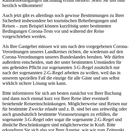
Rahmenbedingungen nachhaltig erfüllt bleiben! Seien Sie uns bitte
herzlich willkommen!
Auch jetzt gibt es allerdings noch gewisse Bestimmungen zu Ihrer
Sicherheit insbesondere bei touristischen Beherbergungen und
Reisen – zum Beispiel können kurzfristig unter bestimmten
Bedingungen Corona-Tests vor und während der Reise
vorgeschrieben werden.
Als Ihre Gastgeber müssen wir uns nach den vorgegebenen Corona-
Verordnungen unseres Landkreises richten, die wiederum auf den
Corona-Verordnungen unseres Bundeslandes beruhen. Wir dürfen
außerdem entscheiden, statt der unter bestimmten Umständen für
uns geltenden Pflicht zur sogenannten 3-G-Regel zusätzlich nur
nach der sogenannten 2-G-Regel arbeiten zu wollen, weil das in
unserem speziellen Fall die einzige für alle Gäste und uns selbst
wirklich sichere Lösung sein kann.
Bitte informieren Sie sich am besten zunächst vor Ihrer Buchung
und dann noch einmal kurz vor Ihrer Reise über eventuell
bestehende Reiseeinschränkungen. Möglicherweise sind Reisen nur
für bestimmte Zwecke erlaubt und z. B. sind bei uns zeitweilig oder
auch grundsätzlich bestimmte Voraussetzungen zu erfüllen, die
sogenannte 3-G-Regel oder sogar die sogenannte 2-G-Regel und
ähnliche Beschränkungen sind möglicherweise in Kraft. Bitte
erkundigen Sie sich also vor Ihrer Anreise, wie wir zum Zeitpunkt