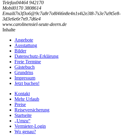
Telefax
04464 942170
Mobil
0170 3808614
Email
i
7
n
3
f
3
o
6
@
9
c
7
a
8
r
7
o
8
l
4
i
6
n
8
e
4
n
1
s
4
i
2
e
3
l
8
-
7
s
3
e
7
u
9
t
5
e
8
-
3
d
3
e
6
e
6
r
7
n
9
.
7
d
6
e
4
www.carolinensiel-seute-deern.de
Inhalte
Angebote
Ausstattung
Bilder
Datenschutz-Erklärung
Freie Termine
Gästebuch
Grundriss
Impressum
Jetzt buchen!
Kontakt
Mehr Urlaub
Preise
Reiseversicherung
Startseite
„Umzu“
Vermieter-Login
Wo genau?