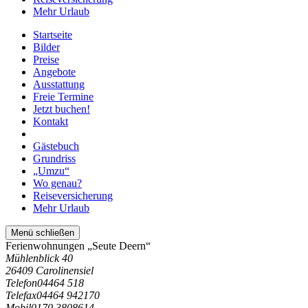
Mehr Urlaub
Startseite
Bilder
Preise
Angebote
Ausstattung
Freie Termine
Jetzt buchen!
Kontakt
Gästebuch
Grundriss
„Umzu“
Wo genau?
Reiseversicherung
Mehr Urlaub
Menü schließen
Ferienwohnungen „Seute Deern“
Mühlenblick 40
26409 Carolinensiel
Telefon
04464 518
Telefax
04464 942170
Mobil
0170 3808614