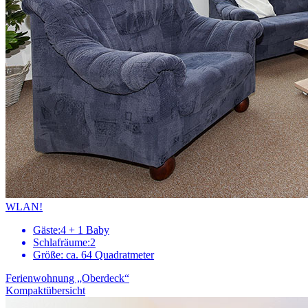
WLAN!
Gäste:
4 + 1 Baby
Schlafräume:
2
Größe:
ca. 64 Quadratmeter
Ferienwohnung „Oberdeck“
Kompaktübersicht