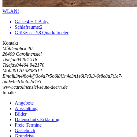
WLAN!
Gäste:
4 + 1 Baby
Schlafräume:
2
Größe:
ca. 58 Quadratmeter
Kontakt
Mühlenblick 40
26409 Carolinensiel
Telefon
04464 518
Telefax
04464 942170
Mobil
0170 3808614
Email
i
3
n
4
f
6
o
4
@
3
c
4
a
7
r
5
o
6
l
8
i
1
n
4
e
3
n
1
s
6
i
7
e
3
l
3
-
6
s
8
e
8
u
7
t
1
e
7
-
5
d
9
e
4
e
4
r
6
n
6
.
2
d
4
e
5
www.carolinensiel-seute-deern.de
Inhalte
Angebote
Ausstattung
Bilder
Datenschutz-Erklärung
Freie Termine
Gästebuch
Grundriss