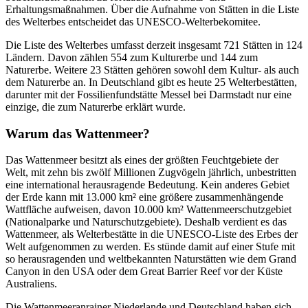
Erhaltungsmaßnahmen. Über die Aufnahme von Stätten in die Liste
des Welterbes entscheidet das UNESCO-Welterbekomitee.
Die Liste des Welterbes umfasst derzeit insgesamt 721 Stätten in 124
Ländern. Davon zählen 554 zum Kulturerbe und 144 zum
Naturerbe. Weitere 23 Stätten gehören sowohl dem Kultur- als auch
dem Naturerbe an. In Deutschland gibt es heute 25 Welterbestätten,
darunter mit der Fossilienfundstätte Messel bei Darmstadt nur eine
einzige, die zum Naturerbe erklärt wurde.
Warum das Wattenmeer?
Das Wattenmeer besitzt als eines der größten Feuchtgebiete der
Welt, mit zehn bis zwölf Millionen Zugvögeln jährlich, unbestritten
eine international herausragende Bedeutung. Kein anderes Gebiet
der Erde kann mit 13.000 km² eine größere zusammenhängende
Wattfläche aufweisen, davon 10.000 km² Wattenmeerschutzgebiet
(Nationalparke und Naturschutzgebiete). Deshalb verdient es das
Wattenmeer, als Welterbestätte in die UNESCO-Liste des Erbes der
Welt aufgenommen zu werden. Es stünde damit auf einer Stufe mit
so herausragenden und weltbekannten Naturstätten wie dem Grand
Canyon in den USA oder dem Great Barrier Reef vor der Küste
Australiens.
Die Wattenmeeranrainer Niederlande und Deutschland haben sich