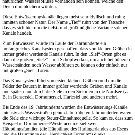
natürlichen Wasserabflüsse vorhanden sein können, welche den
Deich durchlöchern würden.
Diese Entwässerungskanäle liegen meist sehr idyllisch und ruhig
inmitten schöner Natur. Der Name „Tief“ rührt von der Tatsache,
dass es sich hier um die tiefst- und größtmögliche Variante solcher
Kanäle handelt.
Zum Entwässern wurde im Laufe der Jahrhunderte ein
umfangreiches Kanalsystem geschaffen, dass von kleinen Gräben in
immer größer werdende Kanäle führt. In den „Siel“-Orten gibt es
dann die großen „Siele“ – mit Schöpfwerken, um auch bei höheren
Wasserständen noch Wasser abführen zu können oder einfach nur
mit großen „Siel“-Toren.
Das Kanalsystem führt von ersten kleinen Gräben rund um die
Felder der Bauern in immer größer werdende Gräben und Kanäle
und später dann durch die Siele in den Sielorten in die Nordsee (z.
B. in Bensersiel, Dornumersiel, Harlesiel und anderen mehr).
Bis Ende des 19. Jahrhunderts wurden die Entwässerungs-Kanäle
intensiv als Wasserstraßen genutzt. In früheren Jahrhunderten waren
die Siele eine wichtige Steuer-Einnahmequelle. So kam es, dass zum
Beispiel in Dornumersiel/Westeraccumersiel zwei
Häuptlingsfamilien (die Häuptlinge des Harlingerlandes aus Esens
und die Häuptlinge der „Herrlichkeit Dornum“) direkt