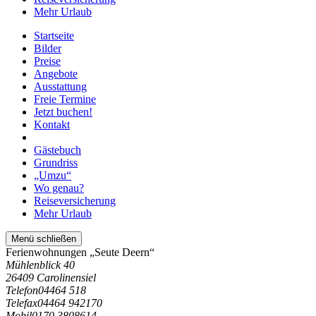
Mehr Urlaub
Startseite
Bilder
Preise
Angebote
Ausstattung
Freie Termine
Jetzt buchen!
Kontakt
Gästebuch
Grundriss
„Umzu“
Wo genau?
Reiseversicherung
Mehr Urlaub
Menü schließen
Ferienwohnungen „Seute Deern“
Mühlenblick 40
26409 Carolinensiel
Telefon
04464 518
Telefax
04464 942170
Mobil
0170 3808614