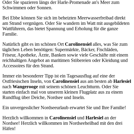
Oder Sie spazieren längs der Harle-Promenade an's Meer zum
Schwimmen oder Sonnen.
Bei Ebbe können Sie sich im beheizten Meerwasserfreibad direkt
am Strand vergnügen. Oder Sie wandern im Watt mit ausgebildeten
Wattführern, das bietet Spannung und Erholung für die ganze
Familie.
Natürlich gibt es im schönen Ort
Carolinensiel
alles, was Sie zum
täglichen Leben benötigen: Supermärkte, Bäcker, Fischläden,
Friseur, Apotheke, Ärzte, Banken sowie viele Geschäfte mit einem
reichhaltigen Angebot an maritimen Stöbereien oder Kleidung und
Accessoires für den Strand.
Immer ein besonderer Tipp ist ein Tagesausflug auf eine der
Ostfriesischen Inseln, von
Carolinensiel
aus am besten ab
Harlesiel
nach
Wangerooge
mit seinem schönen Leuchtturm. Oder Sie
starten einfach mal von unserem kleinen Flugplatz aus zu einem
Rundflug über Deiche, Nordsee und Inseln.
Ein unvergesslicher Nordseeurlaub erwartet Sie und Ihre Familie!
Herzlich willkommen in
Carolinensiel
und
Harlesiel
an der
Nordsee! Herzlich willkommen im Nordseeheilbad mit den drei
Häfen!