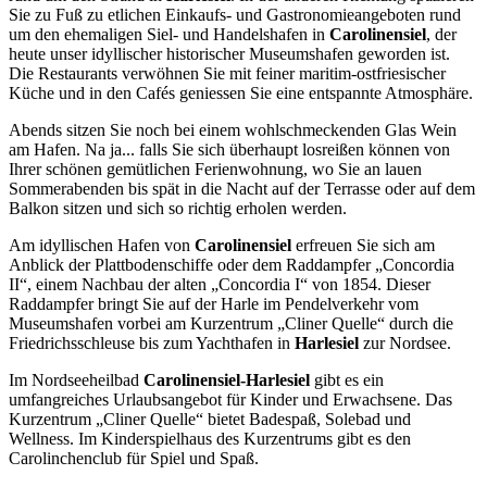
Sie zu Fuß zu etlichen Einkaufs- und Gastronomieangeboten rund
um den ehemaligen Siel- und Handelshafen in
Carolinensiel
, der
heute unser idyllischer historischer Museumshafen geworden ist.
Die Restaurants verwöhnen Sie mit feiner maritim-ostfriesischer
Küche und in den Cafés geniessen Sie eine entspannte Atmosphäre.
Abends sitzen Sie noch bei einem wohlschmeckenden Glas Wein
am Hafen. Na ja... falls Sie sich überhaupt losreißen können von
Ihrer schönen gemütlichen Ferienwohnung, wo Sie an lauen
Sommerabenden bis spät in die Nacht auf der Terrasse oder auf dem
Balkon sitzen und sich so richtig erholen werden.
Am idyllischen Hafen von
Carolinensiel
erfreuen Sie sich am
Anblick der Plattbodenschiffe oder dem Raddampfer „Concordia
II“, einem Nachbau der alten „Concordia I“ von 1854. Dieser
Raddampfer bringt Sie auf der Harle im Pendelverkehr vom
Museumshafen vorbei am Kurzentrum „Cliner Quelle“ durch die
Friedrichsschleuse bis zum Yachthafen in
Harlesiel
zur Nordsee.
Im Nordseeheilbad
Carolinensiel-Harlesiel
gibt es ein
umfangreiches Urlaubsangebot für Kinder und Erwachsene. Das
Kurzentrum „Cliner Quelle“ bietet Badespaß, Solebad und
Wellness. Im Kinderspielhaus des Kurzentrums gibt es den
Carolinchenclub für Spiel und Spaß.