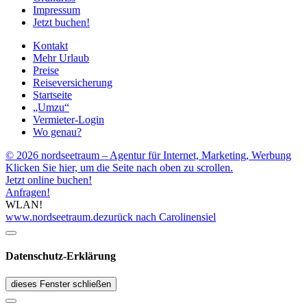
Impressum
Jetzt buchen!
Kontakt
Mehr Urlaub
Preise
Reiseversicherung
Startseite
„Umzu“
Vermieter-Login
Wo genau?
© 2026 nordseetraum – Agentur für Internet, Marketing, Werbung
Klicken Sie hier, um die Seite nach oben zu scrollen.
Jetzt online buchen!
Anfragen!
WLAN!
www.nordseetraum.de
zurück nach Carolinensiel
Datenschutz-Erklärung
dieses Fenster schließen