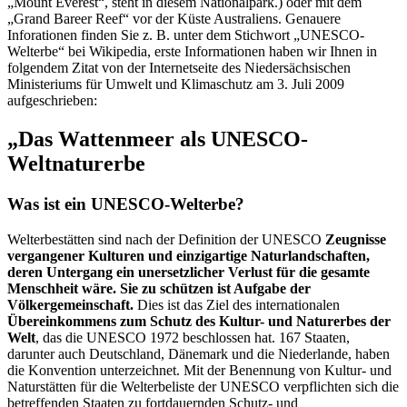
„Mount Everest“, steht in diesem Nationalpark.) oder mit dem
„Grand Bareer Reef“ vor der Küste Australiens. Genauere
Inforationen finden Sie z. B. unter dem Stichwort „UNESCO-
Welterbe“ bei Wikipedia, erste Informationen haben wir Ihnen in
folgendem Zitat von der Internetseite des Niedersächsischen
Ministeriums für Umwelt und Klimaschutz am 3. Juli 2009
aufgeschrieben:
„Das Wattenmeer als UNESCO-
Weltnaturerbe
Was ist ein UNESCO-Welterbe?
Welterbestätten sind nach der Definition der UNESCO
Zeugnisse
vergangener Kulturen und einzigartige Naturlandschaften,
deren Untergang ein unersetzlicher Verlust für die gesamte
Menschheit wäre. Sie zu schützen ist Aufgabe der
Völkergemeinschaft.
Dies ist das Ziel des internationalen
Übereinkommens zum Schutz des Kultur- und Naturerbes der
Welt
, das die UNESCO 1972 beschlossen hat. 167 Staaten,
darunter auch Deutschland, Dänemark und die Niederlande, haben
die Konvention unterzeichnet. Mit der Benennung von Kultur- und
Naturstätten für die Welterbeliste der UNESCO verpflichten sich die
betreffenden Staaten zu fortdauernden Schutz- und